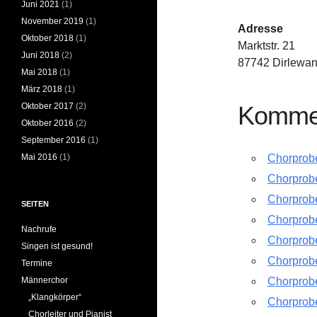
Juni 2021
(1)
November 2019
(1)
Adresse
Oktober 2018
(1)
Marktstr. 21
Juni 2018
(2)
87742 Dirlewa
Mai 2018
(1)
März 2018
(1)
Oktober 2017
(2)
Kommen
Oktober 2016
(2)
September 2016
(1)
Mai 2016
(1)
Chorprob
Chorprob
Chorprob
SEITEN
Chorprob
Nachrufe
Chorprob
Singen ist gesund!
Chorprob
Termine
Männerchor
Chorprob
„Klangkörper“
Chorprob
Chorleiter und Pianist