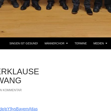
SINGEN IST GESUND!
MÄNNERCHOR
TERMINE
MEDIEN
ERKLAUSE
WANG
EN KOMMENTAR
n.de/pY9ysBayernAtlas