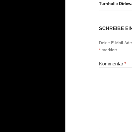
Turnhalle Dirle
SCHREIBE E
Deine E-Mail-Adres
*
markiert
Kommentar
*