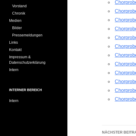
Chorprob
Vorstand
Chorprob
Chronik
Chorprob
Medien
Bilder
Chorprob
Pressemeldungen
Chorprob
Links
Chorprob
Kontakt
Chorprob
Impressum &
Datenschutzerklärung
Chorprob
Intern
Chorprob
Chorprob
Chorprob
INTERNER BEREICH
Chorprob
Intern
Beitrags
NÄCHSTER BEITR