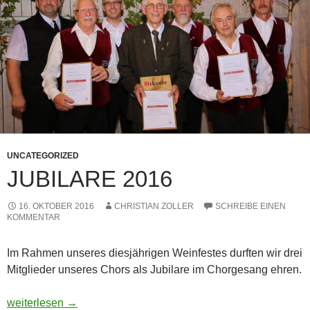
UNCATEGORIZED
JUBILARE 2016
16. OKTOBER 2016
CHRISTIAN ZOLLER
SCHREIBE EINEN
KOMMENTAR
Im Rahmen unseres diesjährigen Weinfestes durften wir drei
Mitglieder unseres Chors als Jubilare im Chorgesang ehren.
Jubilare 2016
weiterlesen
→