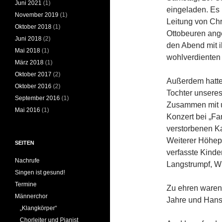
Juni 2021
(1)
eingeladen. Es
November 2019
(1)
Leitung von Ch
Oktober 2018
(1)
Ottobeuren ang
Juni 2018
(2)
den Abend mit 
Mai 2018
(1)
wohlverdienten
März 2018
(1)
Oktober 2017
(2)
Außerdem hatte
Oktober 2016
(2)
Tochter unseres
September 2016
(1)
Zusammen mit u
Mai 2016
(1)
Konzert bei „Fa
verstorbenen Ka
Weiterer Höhep
SEITEN
verfasste Kinde
Nachrufe
Langstrumpf, Wi
Singen ist gesund!
Termine
Zu ehren waren 
Männerchor
Jahre und Hans 
„Klangkörper“
Chorleiter und Pianist