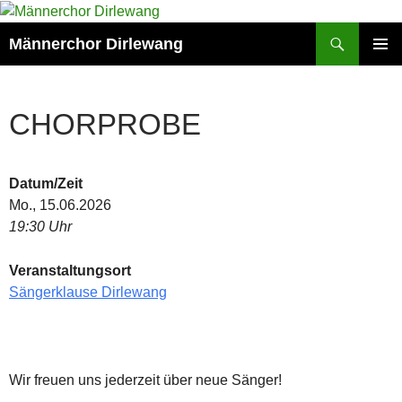
Zum
Inhalt
Suchen
Männerchor Dirlewang
springen
PRIMÄR
MENÜ
CHORPROBE
Datum/Zeit
Mo., 15.06.2026
19:30 Uhr
Veranstaltungsort
Sängerklause Dirlewang
Wir freuen uns jederzeit über neue Sänger!